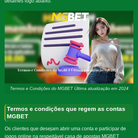
detalhes logo abaixo.
Termos e Condições do MGBET Última atualização em 2024
Termos e condições que regem as contas
MGBET
Os clientes que desejam abrir uma conta e participar de
jogos online na respeitável casa de apostas MGBET