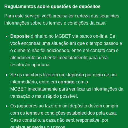
Regulamentos sobre questões de depósitos
Para este serviço, você precisa ter certeza das seguintes
informações sobre os termos e condições da casa:
Deposite
dinheiro no MGBET via banco on-line. Se
você encontrar uma situação em que o tempo passou e
o dinheiro não foi adicionado, entre em contato com o
atendimento ao cliente imediatamente para uma
resolução oportuna.
Se os membros fizerem um depósito por meio de um
intermediário, entre em
contato
com o
MGBET imediatamente para verificar as informações da
transação o mais rápido possível.
Os jogadores ao fazerem um depósito devem cumprir
com os termos e condições estabelecidos pela casa.
Caso contrário, a casa não será responsável por
quaisquer perdas ou riscos.