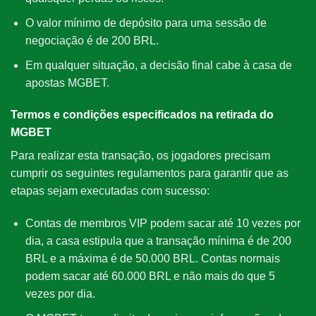
O valor mínimo de depósito para uma sessão de
negociação é de 200 BRL.
Em qualquer situação, a decisão final cabe à casa de
apostas MGBET.
Termos e condições especificados na retirada do
MGBET
Para realizar esta transação, os jogadores precisam
cumprir os seguintes regulamentos para garantir que as
etapas sejam executadas com sucesso:
Contas de membros VIP podem sacar até 10 vezes por
dia, a casa estipula que a transação mínima é de 200
BRL e a máxima é de 50.000 BRL. Contas normais
podem sacar até 60.000 BRL e não mais do que 5
vezes por dia.