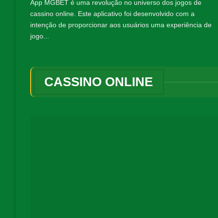
App MGBET é uma revolução no universo dos jogos de
cassino online. Este aplicativo foi desenvolvido com a
intenção de proporcionar aos usuários uma experiência de
jogo...
CASSINO ONLINE