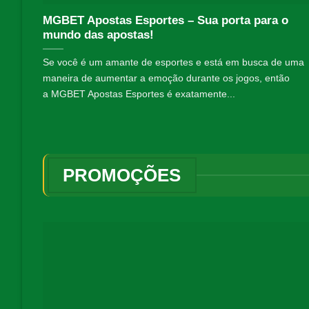
MGBET Apostas Esportes – Sua porta para o
mundo das apostas!
Se você é um amante de esportes e está em busca de uma
maneira de aumentar a emoção durante os jogos, então
a MGBET Apostas Esportes é exatamente...
PROMOÇÕES