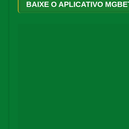
BAIXE O APLICATIVO MGBE