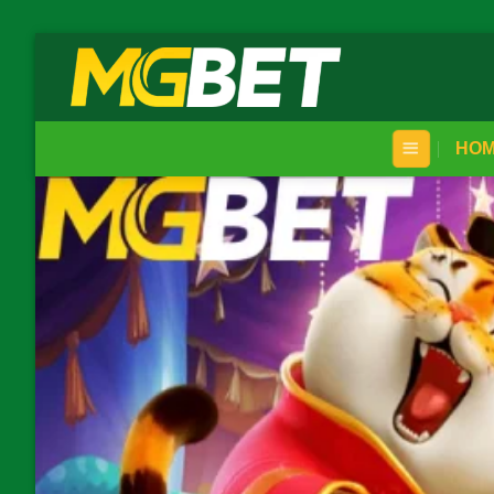
Skip
to
content
HO