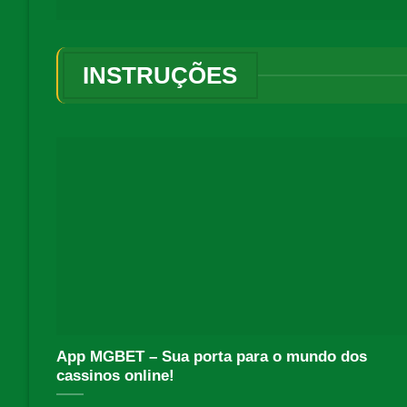
INSTRUÇÕES
App MGBET – Sua porta para o mundo dos
cassinos online!