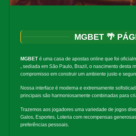
MGBET 🌴 PÁG
MGBET
é uma casa de apostas online que foi oficial
,
sediada em São Paulo, Brazil, o nascimento desta m
compromisso em construir um ambiente justo e segur
Nossa interface é moderna e extremamente sofisticada.
principais são harmoniosamente combinadas para cri
Trazemos aos jogadores uma variedade de jogos div
Galos
,
Esportes
,
Loteria
com recompensas generosas d
preferências pessoais.