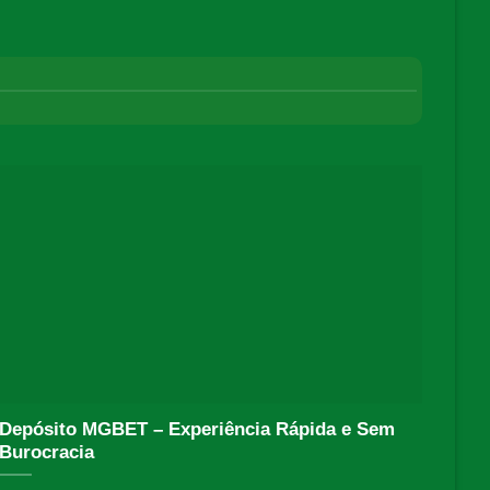
Depósito MGBET – Experiência Rápida e Sem
Log
Burocracia
Onl