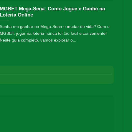
MGBET Mega-Sena: Como Jogue e Ganhe na
MGB
Loteria Online
Pre
Sonha em ganhar na Mega-Sena e mudar de vida? Com o
Você
MGBET, jogar na loteria nunca foi tão fácil e conveniente!
é um
Neste guia completo, vamos explorar o...
pode