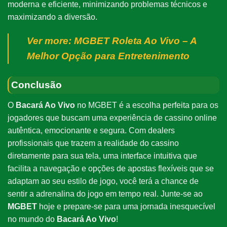
moderna e eficiente, minimizando problemas técnicos e
maximizando a diversão.
Ver more:
MGBET Roleta Ao Vivo
– A
Melhor Opção para Entretenimento
Conclusão
O
Bacará Ao Vivo
no MGBET é a escolha perfeita para os
jogadores que buscam uma experiência de cassino online
autêntica, emocionante e segura. Com dealers
profissionais que trazem a realidade do cassino
diretamente para sua tela, uma interface intuitiva que
facilita a navegação e opções de apostas flexíveis que se
adaptam ao seu estilo de jogo, você terá a chance de
sentir a adrenalina do jogo em tempo real. Junte-se ao
MGBET
hoje e prepare-se para uma jornada inesquecível
no mundo do
Bacará Ao Vivo
!