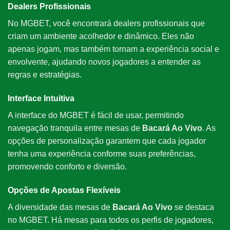
Dealers Profissionais
No MGBET, você encontrará dealers profissionais que
criam um ambiente acolhedor e dinâmico. Eles não
apenas jogam, mas também tornam a experiência social e
envolvente, ajudando novos jogadores a entender as
regras e estratégias.
Interface Intuitiva
A interface do MGBET é fácil de usar, permitindo
navegação tranquila entre mesas de
Bacará Ao Vivo
. As
opções de personalização garantem que cada jogador
tenha uma experiência conforme suas preferências,
promovendo conforto e diversão.
Opções de Apostas Flexíveis
A diversidade das mesas de
Bacará Ao Vivo
se destaca
no MGBET. Há mesas para todos os perfis de jogadores,