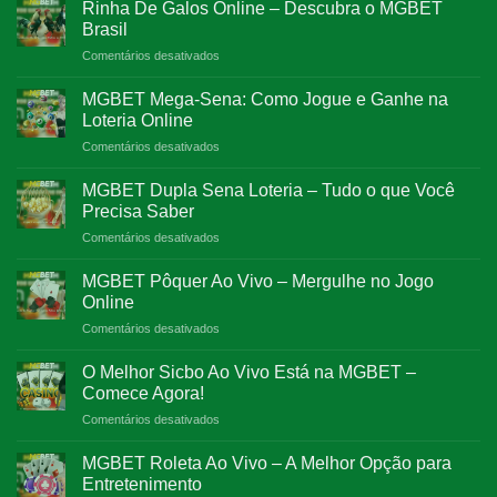
Apostas
incríveis!
Rinha De Galos Online – Descubra o MGBET
Ganhar!
Esportes
Brasil
–
Comentários desativados
em
Sua
Rinha
porta
De
MGBET Mega-Sena: Como Jogue e Ganhe na
para
Galos
o
Loteria Online
Online
mundo
Comentários desativados
em
–
das
MGBET
Descubra
apostas!
Mega-
MGBET Dupla Sena Loteria – Tudo o que Você
o
Sena:
MGBET
Precisa Saber
Como
Brasil
Comentários desativados
em
Jogue
MGBET
e
Dupla
MGBET Pôquer Ao Vivo – Mergulhe no Jogo
Ganhe
Sena
na
Online
Loteria
Loteria
Comentários desativados
em
–
Online
MGBET
Tudo
Pôquer
O Melhor Sicbo Ao Vivo Está na MGBET –
o
Ao
que
Comece Agora!
Vivo
Você
Comentários desativados
em
–
Precisa
O
Mergulhe
Saber
Melhor
MGBET Roleta Ao Vivo – A Melhor Opção para
no
Sicbo
Jogo
Entretenimento
Ao