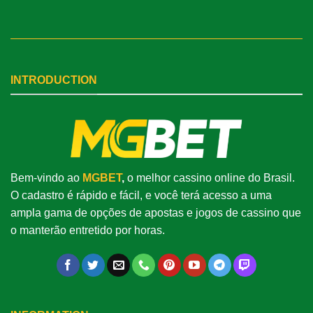
Sua
com
porta
Sorte!
para
o
mundo
dos
cassinos
INTRODUCTION
online!
Bem-vindo ao
MGBET
,
o melhor cassino online do Brasil.
O cadastro é rápido e fácil, e você terá acesso a uma
ampla gama de opções de apostas e jogos de cassino que
o manterão entretido por horas.