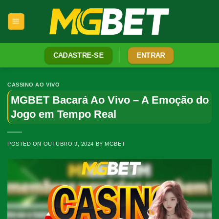
Skip
to
content
CADASTRE-SE
ENTRAR
CASSINO AO VIVO
MGBET Bacará Ao Vivo – A Emoção do
Jogo em Tempo Real
POSTED ON
OUTUBRO 9, 2024
BY
MGBET