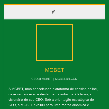
MGBET
CEO
at
MGBET
|
MGBET.BR.COM
A MGBET, uma conceituada plataforma de cassino online,
deve seu sucesso e destaque na indústria à liderança
visionária de seu CEO. Sob a orientação estratégica do
CEO, a MGBET evoluiu para uma marca dinâmica e