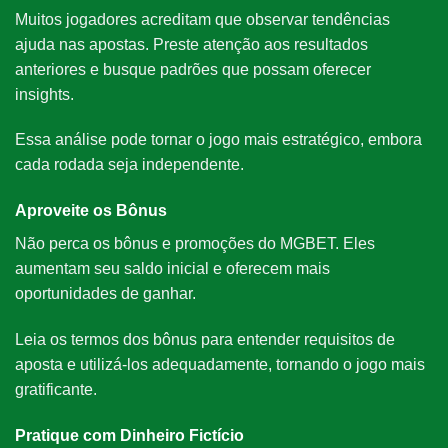
Muitos jogadores acreditam que observar tendências
ajuda nas apostas. Preste atenção aos resultados
anteriores e busque padrões que possam oferecer
insights.
Essa análise pode tornar o jogo mais estratégico, embora
cada rodada seja independente.
Aproveite os Bônus
Não perca os bônus e promoções do MGBET. Eles
aumentam seu saldo inicial e oferecem mais
oportunidades de ganhar.
Leia os termos dos bônus para entender requisitos de
aposta e utilizá-los adequadamente, tornando o jogo mais
gratificante.
Pratique com Dinheiro Fictício