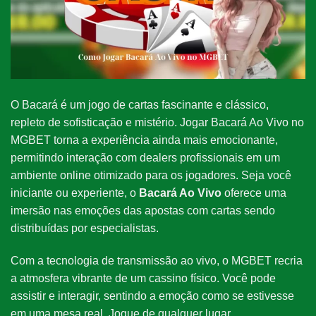
O Bacará é um jogo de cartas fascinante e clássico,
repleto de sofisticação e mistério. Jogar Bacará Ao Vivo no
MGBET torna a experiência ainda mais emocionante,
permitindo interação com dealers profissionais em um
ambiente online otimizado para os jogadores. Seja você
iniciante ou experiente, o
Bacará Ao Vivo
oferece uma
imersão nas emoções das apostas com cartas sendo
distribuídas por especialistas.
Com a tecnologia de transmissão ao vivo, o MGBET recria
a atmosfera vibrante de um cassino físico. Você pode
assistir e interagir, sentindo a emoção como se estivesse
em uma mesa real. Jogue de qualquer lugar,