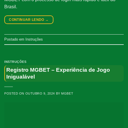
Brasil.
CONTINUAR LENDO
→
Postado em
Instruções
INSTRUÇÕES
Registro MGBET – Experiência de Jogo
Inigualável
POSTED ON
OUTUBRO 9, 2024
BY
MGBET