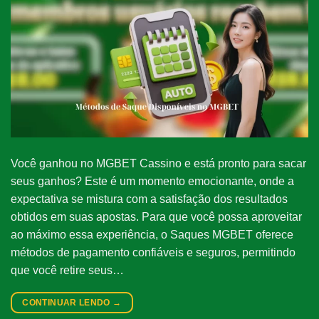
Você ganhou no MGBET Cassino e está pronto para sacar
seus ganhos? Este é um momento emocionante, onde a
expectativa se mistura com a satisfação dos resultados
obtidos em suas apostas. Para que você possa aproveitar
ao máximo essa experiência, o Saques MGBET oferece
métodos de pagamento confiáveis e seguros, permitindo
que você retire seus…
CONTINUAR LENDO
→