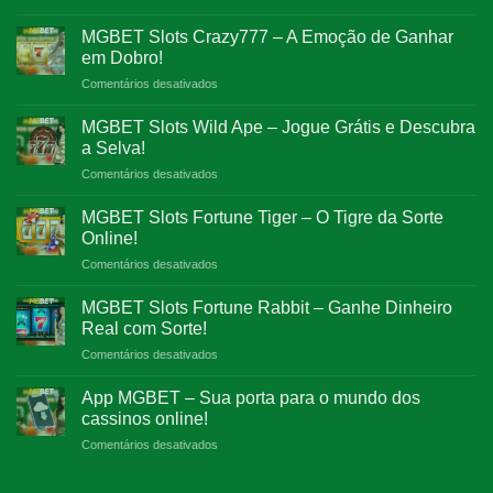
MGBET
A
Pescaria
MGBET Slots Crazy777 – A Emoção de Ganhar
Pesca
Mega
dos
em Dobro!
Fishing
Seus
Comentários desativados
em
–
Sonhos!
MGBET
A
Slots
MGBET Slots Wild Ape – Jogue Grátis e Descubra
Pesca
Crazy777
Online
a Selva!
–
Que
Comentários desativados
em
A
Você
MGBET
Emoção
Ama
Slots
MGBET Slots Fortune Tiger – O Tigre da Sorte
de
Wild
Ganhar
Online!
Ape
em
Comentários desativados
em
–
Dobro!
MGBET
Jogue
Slots
MGBET Slots Fortune Rabbit – Ganhe Dinheiro
Grátis
Fortune
e
Real com Sorte!
Tiger
Descubra
Comentários desativados
em
–
a
MGBET
O
Selva!
Slots
App MGBET – Sua porta para o mundo dos
Tigre
Fortune
da
cassinos online!
Rabbit
Sorte
Comentários desativados
em
–
Online!
App
Ganhe
MGBET
Dinheiro