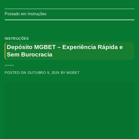
Postado em
Instruções
INSTRUÇÕES
Depósito MGBET – Experiência Rápida e
Sem Burocracia
POSTED ON
OUTUBRO 9, 2024
BY
MGBET